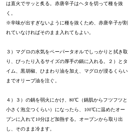
は直火でサッと炙る。赤唐辛子はヘタを切って種を抜
く。
※辛味が出すぎないように種を抜くため、赤唐辛子が割
れていなければそのまま入れてもよい。
３）マグロの水気をペーパータオルでしっかりと拭き取
り、ぴったり入るサイズの厚手の鍋に入れる。２）とタ
イム、黒胡椒、ひまわり油を加え、マグロが浸るくらい
までオリーブ油を注ぐ。
４）３）の鍋を弱火にかけ、80℃（鍋肌からフツフツと
小さく泡立つくらい）になったら、100℃に温めたオー
ブンに入れて10分ほど加熱する。オーブンから取り出
し、そのまま冷ます。