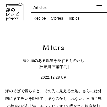
Articles
Recipe
Stories
Topics
Articles
Miura
Recipe
つくる
Stories
かんじる
海と海のある風景を愛するものたち
Topics
たずねる
[神奈川 三浦半島]
Pickup
2022.12.28 UP
Map
海のそばで暮らすと、その先に見える土地、さらには外
About
国にまで思いを馳せてしまうのかもしれない。三浦半島
が舞台の小説『港、モンテビデオ』で描かれる観音埼灯