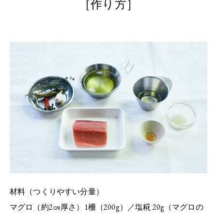
［作り方］
材料（つくりやすい分量）
マグロ（約2㎝厚さ）1柵（200g）／塩糀 20g（マグロの