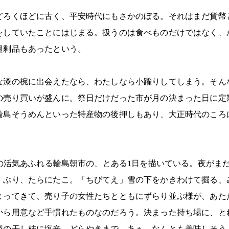
どろくほどに古く、平安時代にもさかのぼる。それはまだ貨幣
をしていたことにはじまる。扱うのは食べものだけではなく、
過剰品もあったという。
な漆の椀に出会えたなら、わたしなら小躍りしてしまう。そん
の売り買いが盛んに。祭日だけだった市が月の決まった日に定
輪島そうめんといった特産物の後押しもあり、大正時代のころ
代の活気あふれる輪島朝市の、とある1日を描いている。夜がま
、ぶり、たらにたこ。「ちびてえ」雪の下をかきわけて掘る、
まってきて、売り子の女性たちとともにずらり並ぶ様が、あた
から用意など手慣れたものなのだろう。決まった持ち場に、と
製の干し柿に塩辛、どらやきまで。あぁ、なんとも美味しそう