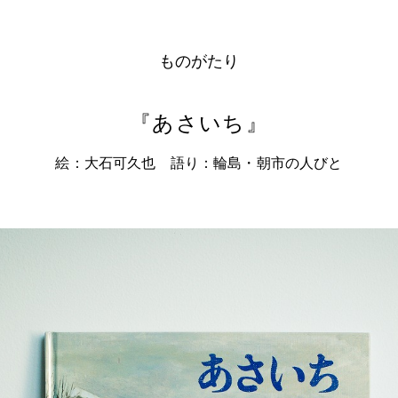
ものがたり
『あさいち』
絵：大石可久也 語り：輪島・朝市の人びと