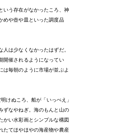
という存在がなかったころ、神
かめや壺や皿といった調度品
な人は少なくなかったはずだ。
期開催されるようになってい
には毎朝のように市場が並ぶよ
だ明けぬころ、船が「いっぺえ」
みずなやねぎ。海のもんと山の
たかい水彩画とシンプルな構図
れたてほやほやの海産物や農産
。