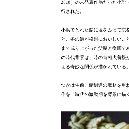
2010）の未発表作品だった小
行された。
小浜でとれた鯖に塩をふって京
と、冬の鯖が格別においしいこ
まで成り上がった父親と従順で
の時代背景は、時の首相犬養毅が
よる奇妙な関係が描かれている
つかは生前、鯖街道の取材を重
作を「時代の激動期を背景に描