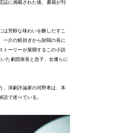
文芸誌に掲載された後、書籍が刊
には芳醇な味わいを醸しだすこ
。一介の鯖担ぎから財閥の長に
ストーリーが展開するこの小説
老いた劇団座長と息子、女優らに
う。演劇評論家の河野孝は、本
解説で述べている。