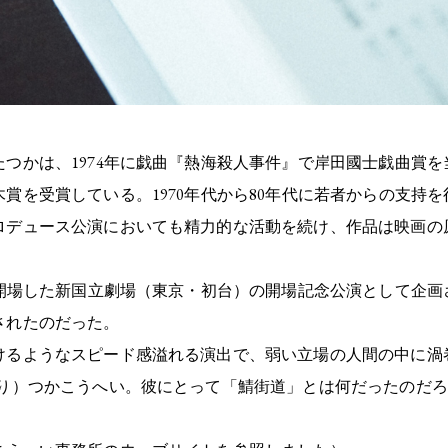
つかは、1974年に戯曲『熱海殺人事件』で岸田國士戯曲賞を当時
賞を受賞している。1970年代から80年代に若者からの支持
ロデュース公演においても精力的な活動を続け、作品は映画の
に開場した新国立劇場（東京・初台）の開場記念公演として企
されたのだった。
けるようなスピード感溢れる演出で、弱い立場の人間の中に渦
より）つかこうへい。彼にとって「鯖街道」とは何だったのだ