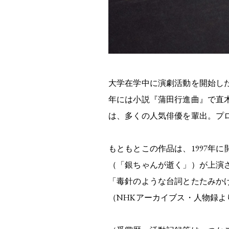
大学在学中に演劇活動を開始した
年には小説『蒲田行進曲』で直木
は、多くの人気俳優を輩出。プ
もともとこの作品は、1997年
（「銀ちゃんが逝く」）が上演
「毒針のような台詞とたたみか
（NHKアーカイブス・人物録