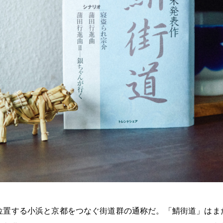
置する小浜と京都をつなぐ街道群の通称だ。「鯖街道」はまた、