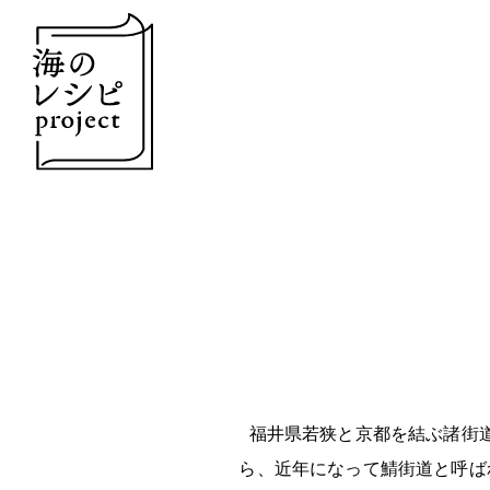
福井県若狭と京都を結ぶ諸街
ら、近年になって鯖街道と呼ば