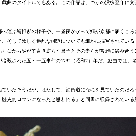
説・戯曲のタイトルでもある。この作品は、つかの没後翌年に
都へ運ぶ鯖担ぎの様子や、一昼夜かかって鯖が京都に届くころ
と、そして険しく過酷な峠道についても細かに描写されている
ありながらやがて背き逆らう息子とその妻らが複雑に絡み合う
暗殺された五・一五事件の1932（昭和7）年だ。戯曲では、
。
ねていたそうだが、はたして、鯖街道になにを見ていたのだろ
く歴史的ロマンになったと思われる」と同書に収録されている