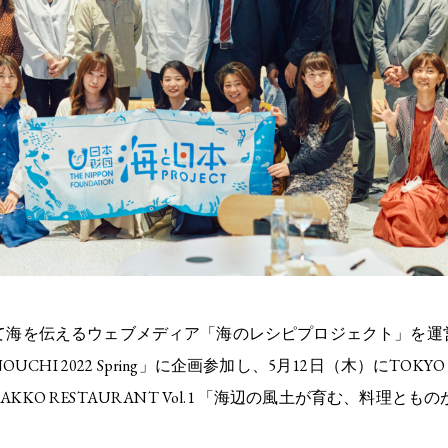
て海を伝えるウェブメディア「海のレシピプロジェクト」を運
UCHI 2022 Spring」に企画参加し、5月12日（木）にTOKY
n」にて、HAKKO RESTAURANT Vol.1 「海辺の風土が育む、料理