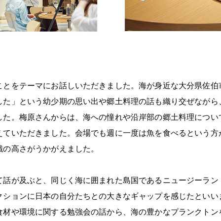
ことをテーマにお話しいただきました。海が身近な大分県佐伯
した」という幼少期の思い出や郷土料理の話も織り交ぜながら
した。梅原さんからは、海への憧れや沿岸部の郷土料理につい
えていただきました。会場でも週に一度は魚を食べるという方
識の高さがうかがえました。
て話が及ぶと、同じく海に囲まれた島国であるニュージーラン
クションに日本の自分たちとの大きなギャップを感じたといい
食材や環境に関する勉強会の話から、海の豊かなプランクトン